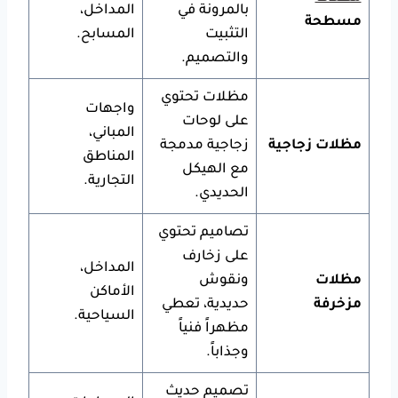
بالمرونة في
المداخل،
مسطحة
التثبيت
المسابح.
والتصميم.
مظلات تحتوي
واجهات
على لوحات
المباني،
مظلات زجاجية
زجاجية مدمجة
المناطق
مع الهيكل
التجارية.
الحديدي.
تصاميم تحتوي
على زخارف
المداخل،
مظلات
ونقوش
الأماكن
مزخرفة
حديدية، تعطي
السياحية.
مظهراً فنياً
وجذاباً.
تصميم حديث