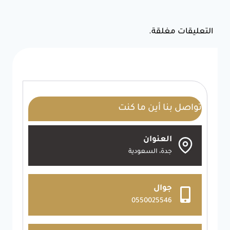
التعليقات مغلقة.
تواصل بنا أين ما كنت
العنوان
جدة، السعودية
جوال
0550025546