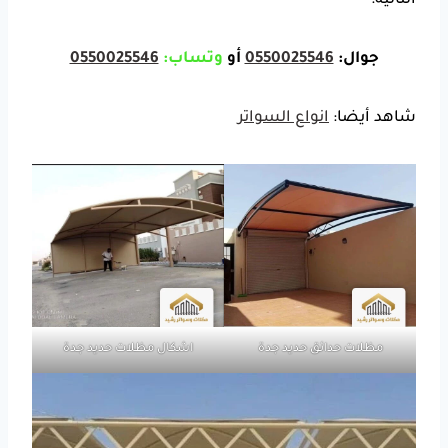
التالية:
جوال:
0550025546
أو
وتساب:
0550025546
شاهد أيضا:
انواع السواتر
مظلات حدائق حديد جدة
اشكال مظلات حديد جدة