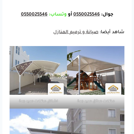
جوال:
0550025546
أو
وتساب:
0550025546
شاهد أيضا:
صيانة و ترميم المنازل
مظلات حدائق حديد جدة
اشكال مظلات حديد جدة