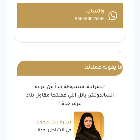
واتساب
966550025546
ما يقولة عملائنا
"بصراحة، مبسوطة جداً من غرفة
الساندوتش بانل اللي عملتها مقاول بناء
غرف جدة."
سارة بنت محمد
حي الشاطئ، جدة