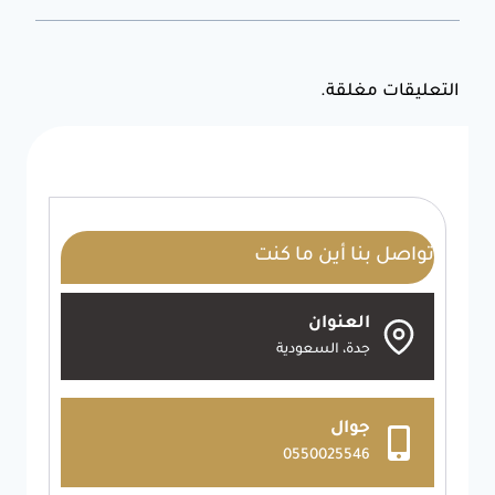
التعليقات مغلقة.
تواصل بنا أين ما كنت
العنوان
جدة، السعودية
جوال
0550025546