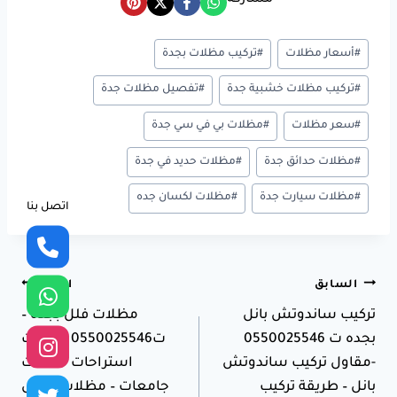
مشاركة
وسوم
#
أسعار مظلات
#
تركيب مظلات بجدة
المقال:
#
تركيب مظلات خشبية جدة
#
تفصيل مظلات جدة
#
سعر مظلات
#
مظلات بي في سي جدة
#
مظلات حدائق جدة
#
مظلات حديد في جدة
#
مظلات سيارت جدة
#
مظلات لكسان جده
اتصل بنا
تصفّح
السابق
التالي
تركيب ساندوتش بانل
مظلات فلل بجده –
المقالات
بجده ت 0550025546
ت0550025546 مظلات
-مقاول تركيب ساندوتش
استراحات مظلات
بانل – طريقة تركيب
جامعات – مظلات منازل