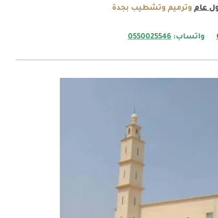
ل عام
وترميم وتشطيب بجدة
واتساب:
0550025546