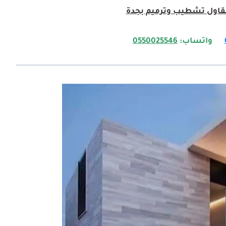
اول تشطيب وترميم بجدة
واتساب:
0550025546