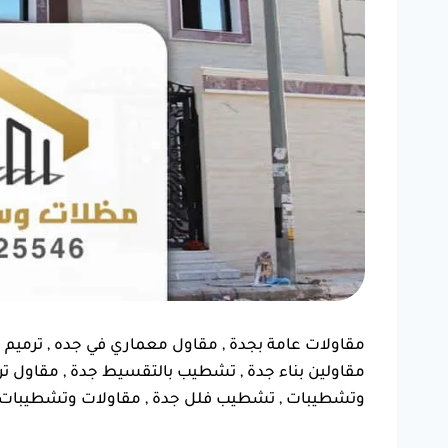
"شغل مظلة سيارتي كان ممتاز.
ربي يبا
أنصح أي أحد يبي يركب مظلة
كانت 
مقاولات عامة بجدة , مقاول معماري في جده , ترميم
يتعامل معاهم."
الوقت.
مقاولين بناء جدة , تشطيب بالتقسيط جدة , مقاول ترم
ف
وتشطيبات , تشطيب فلل جدة , مقاولات وتشطيبات 
خالد بن فهد
حي النسيم، جدة