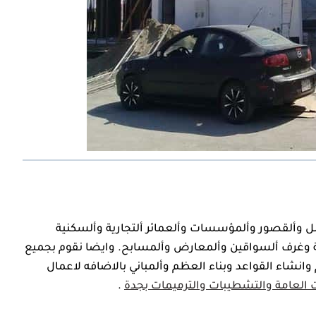
ل وألقصور وألمؤسسات وألعمائر ألتجارية وألسكنية
ية وغرف ألسواقين وألمعارض وألمسابح.‏ وايضا نقوم بجميع
 وانشاء القواعد وبناء العظم وألمباني بالاضافه لاعمال
 العامة والتشطيبات والترميمات بجدة
.