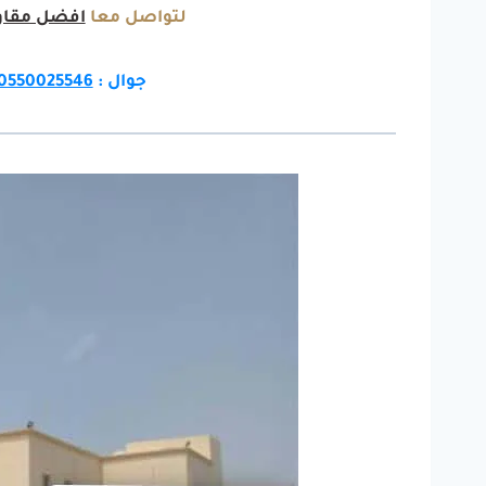
لتواصل معا
افضل مقاو
جوال :
0550025546