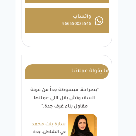
واتساب
966550025546
ما يقولة عملائنا
ائية
"بصراحة، مبسوطة جداً من غرفة
"شغ
ار
الساندوتش بانل اللي عملتها
أن
مقاول بناء غرف جدة."
خالد
سارة بنت محمد
ة
حي الشاطئ، جدة