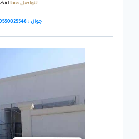
لتواصل معا
افضل
جوال :
0550025546