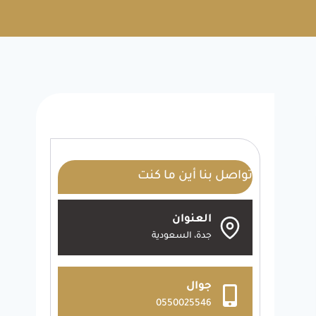
تواصل بنا أين ما كنت
العنوان
جدة، السعودية
جوال
0550025546