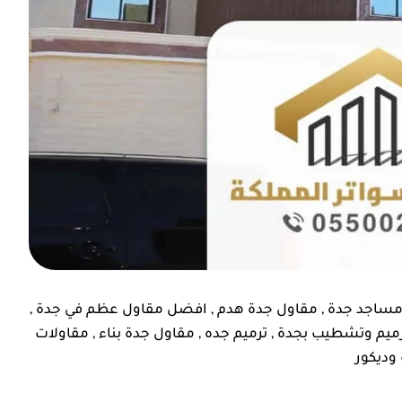
رك فيهم ، خدمات الأصباغ
"أنا مبسوط جداً بالنتيجة النه
رائعة أيضا ملتزمين في
التي قدمها المقاول. الأسع
 مساجد جدة , مقاول جدة هدم , افضل مقاول عظم في جدة ,
 كما اتمنى لهم التوفيق
مناسبة والجودة عالية."
يم وتشطيب بجدة , ترميم جده , مقاول جدة بناء , مقاولات
ي جميع أعمالهم؟
وديكور
عبدالعزيز بن 
حي الروضة، جد
أم خالد