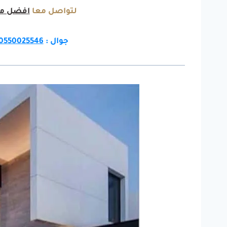
لتواصل معا
افضل مق
جوال :
0550025546