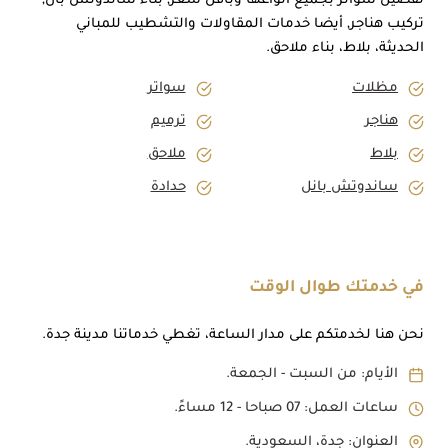
تفصيل سواتر بجميع أنواعها وبأقل سعر, بناء ساندوتش بان,
تركيب هناجر, أيضا خدمات المقاولات والتشطيب للمباني
الحديثة، بلاط، بناء ملاحق.
مظلات
سواتر
هناجر
ترميم
بلاط
ملاحق
ساندوتش بانل
حدادة
في خدمتك طوال الوقت
نحن هنا لخدمتكم على مدار الساعة، تغطي خدماتنا مدينة جدة.
الأيام: من السبت - الجمعة.
ساعات العمل: 07 صباحا - 12 مساءً.
العنوان: جدة، السعودية.