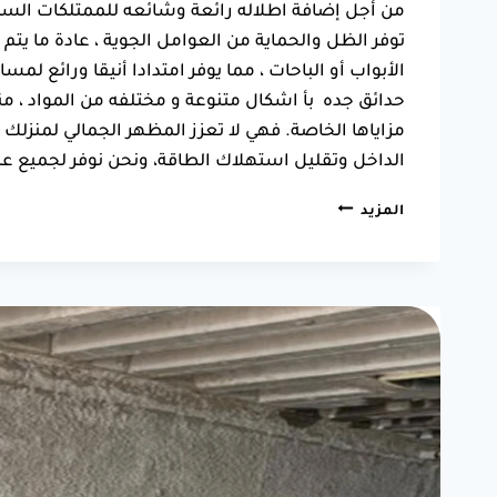
من أجل إضافة اطلاله رائعة وشائعه للممتلكات السكن
توفر الظل والحماية من العوامل الجوية ، عادة ما يتم
الأبواب أو الباحات ، مما يوفر امتدادا أنيقا ورائ
حدائق جده بأ اشكال متنوعة و مختلفه من المواد ، م
مزاياها الخاصة. فهي لا تعزز المظهر الجمالي لمنزلك
الداخل وتقليل استهلاك الطاقة، ونحن نوفر لجميع عم
تركيب
المزيد
مظلات
جدة
ت:
0550025546
سعر
تركيب
مظلة
جده
–
انواع
المظلات
ابحر