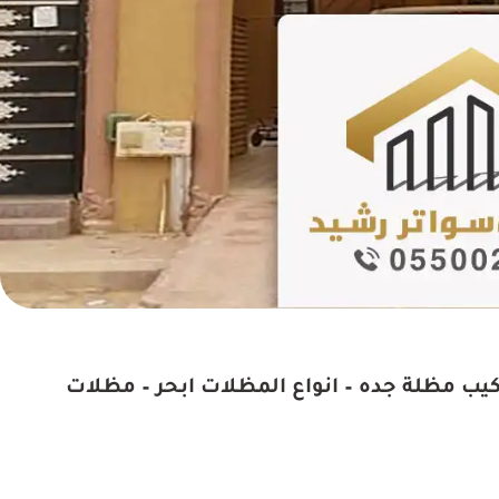
رك فيهم ، خدمات الأصباغ
"أنا مبسوط جداً بالنتيجة النه
رائعة أيضا ملتزمين في
التي قدمها المقاول. الأسع
 كما اتمنى لهم التوفيق
مناسبة والجودة عالية."
ي جميع أعمالهم؟
جدة ت: 0550025546 سعر تركيب مظلة جده – انواع المظلات ابحر – مظلات
عبدالعزيز بن 
حي الروضة، جد
أم خالد
الإحساء، الهفوف