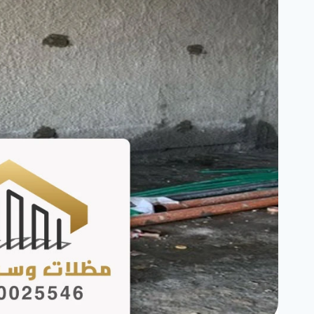
–
مظلات
حدائق
متحركة
جدة
3.7
(3)