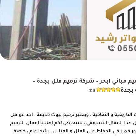
 ت: 0550025546 مقاول ترميم مباني ابحر – شركة ترميم فلل بجدة –
 بجدة
5 (1)
 التاريخية و الثقافية ، ويعتبر ترميم بيوت قديمة ، احد عوامل
لال هذا المقال التسويقي ، سنعرض لكم اهمية اعمال الترميم
ر مميز في الحفاظ على الفلل و المنازل ، بشكا عام ، خاصة