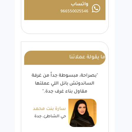
واتساب
966550025546
ما يقولة عملائنا
ائية
"بصراحة، مبسوطة جداً من غرفة
"شغ
ار
الساندوتش بانل اللي عملتها
أن
مقاول بناء غرف جدة."
خالد
سارة بنت محمد
ة
حي الشاطئ، جدة