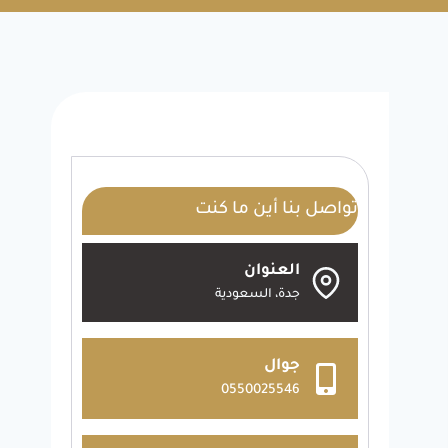
تواصل بنا أين ما كنت
العنوان
جدة، السعودية
جوال
0550025546