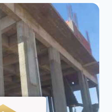
ت:
0550025546
خدمات
الصيانة
للمنازل
بجدة
–
شركة
صيانة
مباني
ابحر
–
اعمال
ترميم
واصلاحات
جدة
5
(1)