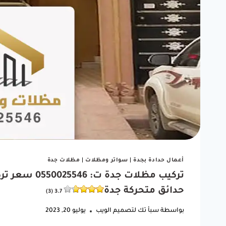
"شغل مظلة سيارتي كان ممتاز.
ربي يبا
أنصح أي أحد يبي يركب مظلة
كانت 
يتعامل معاهم."
الوقت.
أعمال حدادة بجدة
|
سواتر ومظلات
|
مظلات جدة
ف
تركيب مظلات 
خالد بن فهد
حدائق متحركة جدة
3.7 (3)
حي النسيم، جدة
بواسطة
سبأ تك لتصميم الويب
يوليو 20, 2023