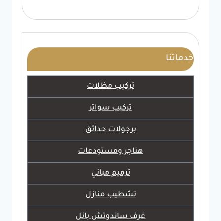
خدماتنا
تركيب مظلات
تركيب سواتر
برجولات حدائق
هناجر ومستودعات
ترميم مباني
تشطيب منازل
غرف ساندوتش بانل