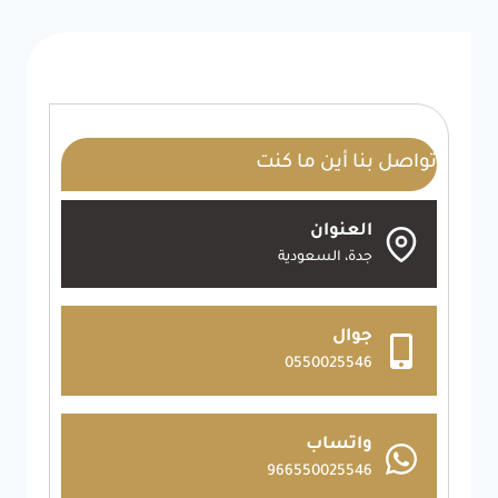
تواصل بنا أين ما كنت
العنوان
جدة، السعودية
جوال
0550025546
واتساب
966550025546