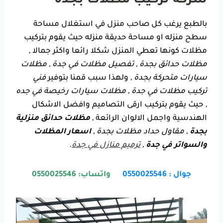
شركة تركيب مظلات بجدة
بالطبع يرغب كل صاحب منزل في استغلال مساحة
سطح منزله او مساحة حديقة منزله حيث يقوم بتركيب
مظلات كونها تعطي المنزل شكلا رائعا واكثر جمالا ,
مظلات حدائق بجدة , تفصيل مظلات في جدة , مظلات
سيارات متحركة بجدة ,
ولهذا سبب قمنا بتوفير
فني
تركيب مظلات في جدة , مظلات سيارات رخيصة في جده
, حيث يقوم بتركيب ارقى التصاميم وافضل الاشكال
الهندسية واجمل الالوان الرائعة ,
مظلات حدائق منزلية
بجدة
, مقاول حداد مظلات بجدة ,
اسعار المظلات
والسواتر في جدة
,
ترميم منازل في جدة
.
جوال : 0550025546
واتساب: 0550025546