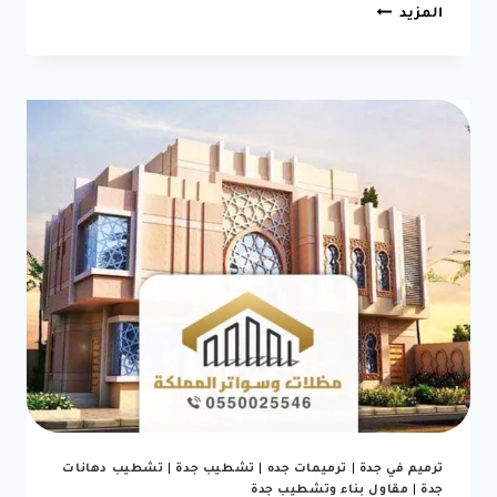
شركة
المزيد
ترميم
في
جدة
ت:0550025546
ترميم
منازل
وفلل
ومعالجة
شروخ
بجدة
5
(2)
ترميم في جدة
|
ترميمات جده
|
تشطيب جدة
|
تشطيب دهانات
جدة
|
مقاول بناء وتشطيب جدة