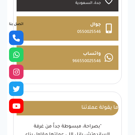
جدة، السعودية
اتصل بنا
جوال
0550025546
واتساب
966550025546
ما يقولة عملائنا
"بصراحة، مبسوطة جداً من غرفة
الساندوتش بانل اللي عملتها مقاول بناء