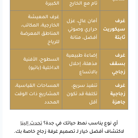
تام مع الخارج
الكبيرة
غرف المعيشة
غرف
أمان عالٍ، عزل
الخارجية، المكاتب،
سيكوريت
حراري وصوتي
المناطق المعرضة
ثابتة
أفضل، متانة
للرياح
غرف
إضاءة طبيعية
السطوح، الأفنية
بسقف
مذهلة، إحلال
الداخلية (باتيو)
زجاجي
بالاتساع
غرف
تنفيذ سريع،
المساحات القياسية،
زجاجية
تكلفة قد تكون
المشاريع ذات الوقت
جاهزة
أقل
المحدد
أي نوع يناسب نمط حياتك في جدة؟
تحدث إلينا
لاكتشاف أفضل خيار لـ تصميم غرفة زجاج خاصة بك.