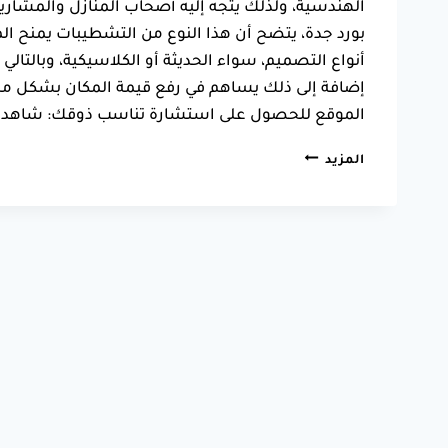
الهندسية، ولذلك يتجه إليه أصحاب المنازل والمشار
بورد جدة، يتضح أن هذا النوع من التشطيبات يمنح ا
أنواع التصميم، سواء الحديثة أو الكلاسيكية، وبالتالي ي
إضافة إلى ذلك يساهم في رفع قيمة المكان بشكل مل
الموقع للحصول على استشارة تناسب ذوقك: شاهد كذ
تشطيب
المزيد
جبس
بورد
جدة
ت:
0550025546
–
تشطيب
اسقف
جبس
بورد
جده
5
(1)