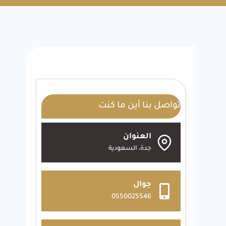
تواصل بنا أين ما كنت
العنوان
جدة، السعودية
جوال
0550025546