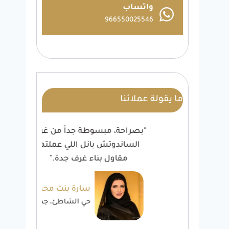
واتساب
966550025546
ما يقولة عملائنا
ائية
"بصراحة، مبسوطة جداً من غرفة
"شغ
ار
الساندوتش بانل اللي عملتها
أن
مقاول بناء غرف جدة."
خالد
سارة بنت محمد
ة
حي الشاطئ، جدة