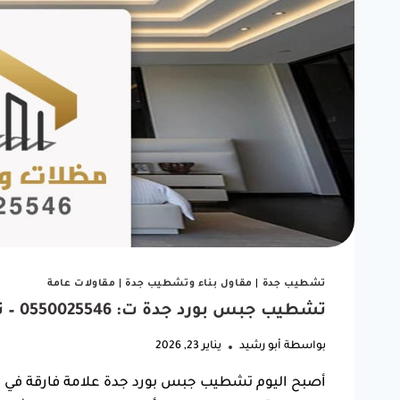
"شغل مظلة سيارتي كان ممتاز.
ربي يبا
أنصح أي أحد يبي يركب مظلة
كانت 
يتعامل معاهم."
الوقت.
تشطيب جدة
|
مقاول بناء وتشطيب جدة
|
مقاولات عامة
ف
تشطيب جبس بورد جدة ت: 0550025546 – تشطيب اسقف جبس بورد جده
خالد بن فهد
بواسطة
أبو رشيد
يناير 23, 2026
حي النسيم، جدة
أصبح اليوم تشطيب جبس بورد جدة علامة فارقة في عال