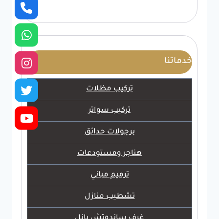
خدماتنا
تركيب مظلات
تركيب سواتر
برجولات حدائق
هناجر ومستودعات
ترميم مباني
تشطيب منازل
غرف ساندوتش بانل