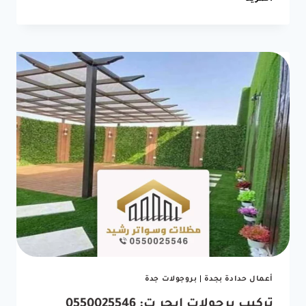
برجولات
جدة
ت:
0550025546
برجولات
حدائق
جدة
5
(1)
أعمال حدادة بجدة
|
بروجولات جدة
تركيب برجولات ابحر ت: 0550025546