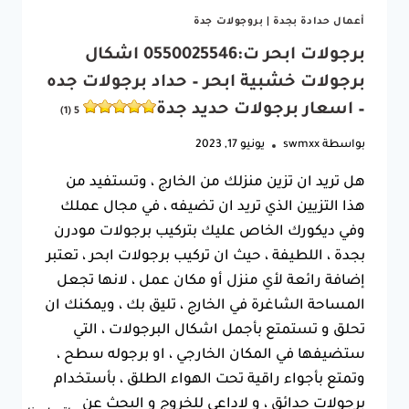
جدة
5
أعمال حدادة بجدة
|
بروجولات جدة
(1)
برجولات ابحر ت:0550025546 اشكال
برجولات خشبية ابحر – حداد برجولات جده
– اسعار برجولات حديد جدة
5 (1)
بواسطة
swmxx
يونيو 17, 2023
هل تريد ان تزين منزلك من الخارج ، وتستفيد من
هذا التزيين الذي تريد ان تضيفه ، في مجال عملك
وفي ديكورك الخاص عليك بتركيب برجولات مودرن
بجدة ، اللطيفة ، حيث ان تركيب برجولات ابحر ، تعتبر
إضافة رائعة لأي منزل أو مكان عمل ، لانها تجعل
المساحة الشاغرة في الخارج ، تليق بك ، ويمكنك ان
تحلق و تستمتع بأجمل اشكال البرجولات ، التي
ستضيفها في المكان الخارجي ، او برجوله سطح ،
وتمتع بأجواء راقية تحت الهواء الطلق ، بأستخدام
برجولات حدائق ، و لاداعي للخروج و البحث عن