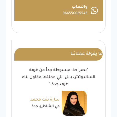
واتساب
966550025546
ما يقولة عملائنا
"بصراحة، مبسوطة جداً من غرفة
الساندوتش بانل اللي عملتها مقاول بناء
غرف جدة."
سارة بنت محمد
حي الشاطئ، جدة