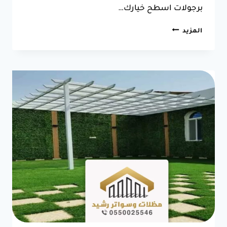
برجولات اسطح خيارك…
تركيب
المزيد
برجولات
ابحر
ت:
0550025546
تصميم
برجولات
ابحر
–
مؤسسة
تركيب
برجولات
بجده
–
برجولات
حديد
–
اسعار
برجولات