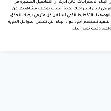
البناء الاستراحات، فأني أدرك أن التفاصيل الصغيرة هي
لى فريقي لبناء استراحتك لعدة أسباب يمكنك مشاهدتها من
خلال الجدول التالي : م مميزات مقاول بناء استراحات الوصف 1- ​التخطيط الذكي نستغل كل متر في أرضك لنحقق
 والمساحات الخضراء. 2- ​الجودة في التنفيذ نستخدم أجود مواد البناء التي تتحمل العوامل الجوية