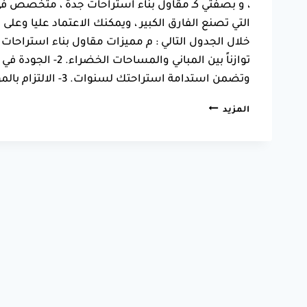
، و بصفتي كـ مقاول بناء استراحات جدة ، متخصص في 
التي تصنع الفارق الكبير ، ويمكنك الاعتماد عليا وع
توازناً بين المباني
وتضمن استدامة استراحتك لسنوات. 3- ​الالتزام بالمواعيد وقتك ثمين، لذا…
مقاول
المزيد
بناء
استراحات
جدة
ت
:
0550025546
مجالس
استراحات
بجدة
0
(0)