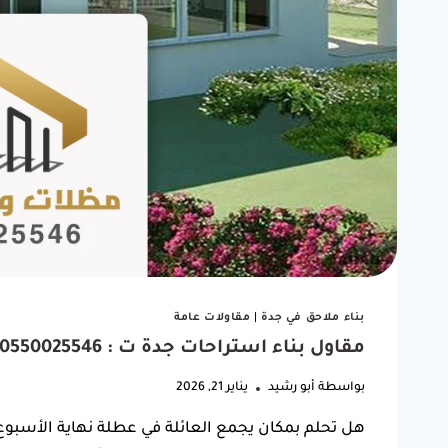
"شغل مظلة سيارتي كان ممتاز.
ربي يبا
أنصح أي أحد يبي يركب مظلة
كانت 
يتعامل معاهم."
الوقت.
بناء ملاحق في جدة
|
مقاولات عامة
ف
مقاول بناء استراحات جدة ت : 0550025546 مجالس استراحات بجدة
خالد بن فهد
بواسطة
أبو رشيد
يناير 21, 2026
حي النسيم، جدة
هل تحلم بمكان يجمع العائلة في عطلة نهاية الأسبو