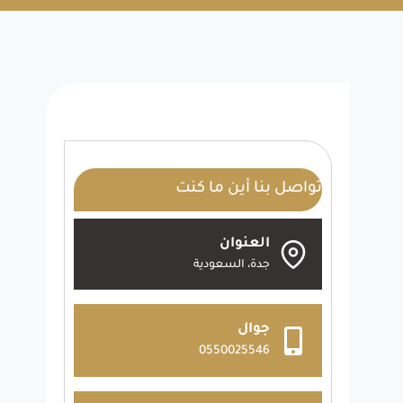
تواصل بنا أين ما كنت
العنوان
جدة، السعودية
جوال
0550025546