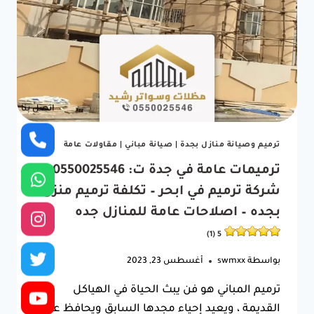
جده
–
مقاول
ترميم
مباني
ابحر
–
مقاول
اتصل بنا
ترميمات
جده
5
ترميم وصيانة منازل بجدة
|
صيانة مباني
|
مقاولات عامة
(1)
ترميمات عامة في جدة ت: 0550025546
شركة ترميم في ابحر – تكلفة ترميم منزل
بجده – اصلاحات عامة للمنازل جده
5 (1)
بواسطة
swmxx
أغسطس 23, 2023
ترميم المباني هو فن يبث الحياة في الهياكل
القديمة ، ويعيد إحياء مجدها السابق ويحافظ على