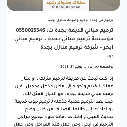
مباني
بجده
–
ترميم في جدة
|
ترميم وصيانة منازل بجدة
مقاولات
عامة
ترميم مباني قديمة بجدة ت: 0550025546
بجدة
5
مؤسسة ترميم مباني بجدة – ترميم مباني
(1)
ابحر – شركة ترميم منازل بجدة
5 (1)
بواسطة
swmxx
يونيو 21, 2023
إذا كنت تبحث عن طريقة لترميم منزلك ، او مكان
عملك القديم وتحوله إلى مكان مذهل وجميل ، فإن
ترميم مباني قديمة بجدة ، هو الخيار الامثل لك ،
حيث يعد الترميم عملية مذهله لـ ترميم بيوت قديمة
، و إعادتها إلى حالتها الأصلية ، من خلال وضع
تحديث المبنى و إصلاحه ، فإننا نقوم بجميع مراحل
الترميم في ابحر ، ومن خلال هذه المراحل ومن خلال