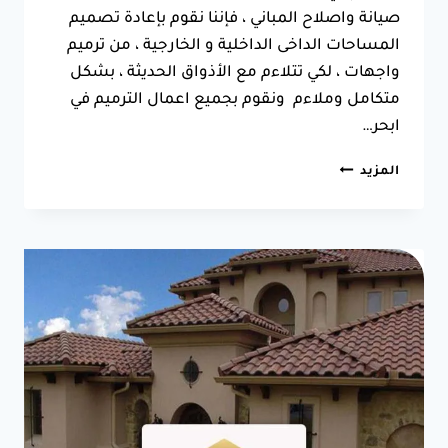
صيانة واصلاح المباني ، فإننا نقوم بإعادة تصميم
المساحات الداخى الداخلية و الخارجية ، من ترميم
واجهات ، لكي تتلاءم مع الأذواق الحديثة ، بشكل
متكامل وملاءم ونقوم بجميع اعمال الترميم في
ابحر…
ترميم
المزيد
مباني
قديمة
بجدة
ت:
0550025546
مؤسسة
ترميم
مباني
بجدة
–
ترميم
مباني
ابحر