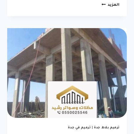
ترميم
المزيد
وتشطيب
مباني
جدة
ت:
0550025546
اعمال
التشطيبات
الداخلية
–
شركة
مقاولات
ابحر
–
مقاول
تشطيب
وترميم
بجده
3.6
(5)
ترميم بلاط جدة
|
ترميم في جدة