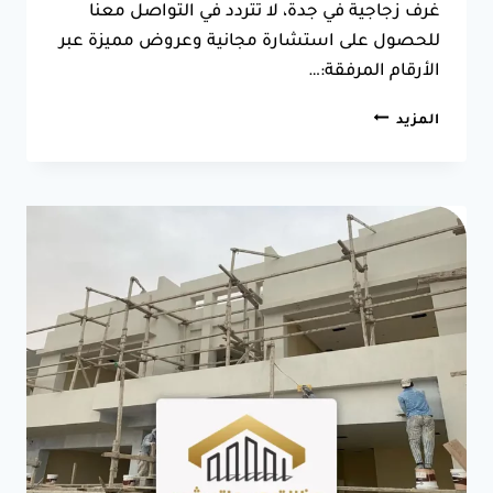
غرف زجاجية في جدة، لا تتردد في التواصل معنا
للحصول على استشارة مجانية وعروض مميزة عبر
الأرقام المرفقة:…
بناء
المزيد
غرف
زجاجيه
جدة
ت:
0550025546
تركيب
غرف
زجاجية
جدة
5
(1)