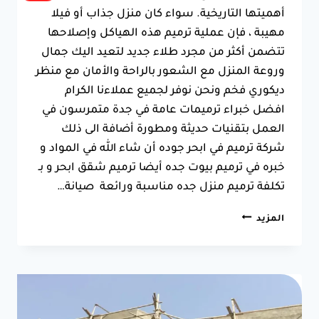
أهميتها التاريخية. سواء كان منزل جذاب أو فيلا
مهيبة ، فإن عملية ترميم هذه الهياكل وإصلاحها
تتضمن أكثر من مجرد طلاء جديد لتعيد اليك جمال
وروعة المنزل مع الشعور بالراحة والأمان مع منظر
ديكوري فخم ونحن نوفر لجميع عملاءنا الكرام
افضل خبراء ترميمات عامة في جدة متمرسون في
العمل بتقنيات حديثة ومطورة أضافة الى ذلك
شركة ترميم في ابحر جوده أن شاء الله في المواد و
خبره في ترميم بيوت جده أيضا ترميم شقق ابحر و بـ
تكلفة ترميم منزل جده مناسبة ورائعة صيانة…
ترميمات
المزيد
عامة
في
جدة
ت:
0550025546
شركة