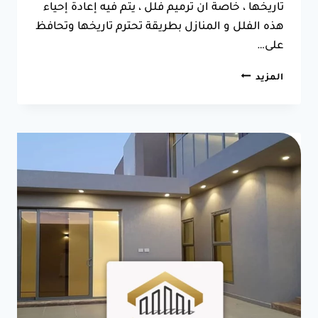
تاريخها ، خاصة ان ترميم فلل ، يتم فيه إعادة إحياء
هذه الفلل و المنازل بطريقة تحترم تاريخها وتحافظ
على…
ترميم
المزيد
مباني
ابحر
ت:
0550025546
مقاول
ترميم
مباني
ابحر
–
شركة
ترميم
فلل
بجدة
–
مؤسسة
ترميم