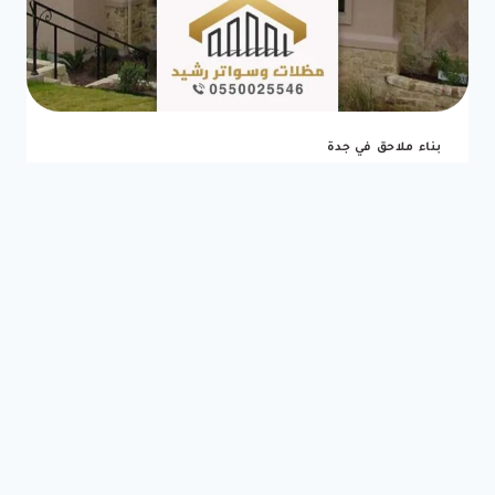
–
شركة
ترميم
منازل
بجدة
5
(1)
بناء ملاحق في جدة
اسعار بناء ملاحق بجدة
جوال:0550025546 مقاول بناء مسابح في
جدة – بناء ملاحق واستراحات بجدة
0 (0)
بواسطة
سبأ تك لتصميم الويب
ديسمبر 29, 2021
اسعار بناء ملاحق بجدة هل ترغب في بناء ملاحق
خارجيه في جدة , هل تريد بناء ملاحق بالتقسيط
بجده , هل ترغب في معرفة تكلفة بناء ملاحق بجدة ,
بناء عظم بالتقسيط بجدة , اذا كنت ترغب في عمل