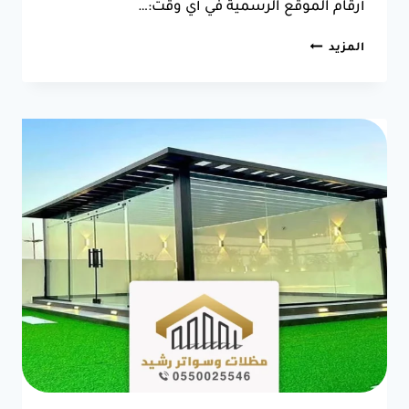
أرقام الموقع الرسمية في أي وقت:…
افضل
المزيد
مقاول
ترميم
بجدة
ت:
0550025546
–
ترميم
مباني
جدة
0
(0)