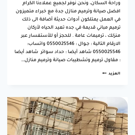
وراحة السكان، ونحن نوفر لجميع عملاءنا الكرام
افضل صيانة وترميم منازل جدة مع خبراء متميزون
في العمل يمتلكون أدوات حديثة أضافة الى ذلك
ترميم مباني قديمة في جده تعيد الحياه لأركان
منزلك ، ترميمات عامة . للحجز أو للأستفسار عبر
الارقام التالية : جـوال : 0550025546 واتساب:
0550025546 شاهد أيضا : حداد سواتر شاهد أيضا
: مقاول ترميم وتشطيبات صيانة وترميم منازل…
صيانة
المزيد
وترميم
منازل
جدة
ت:
0550025546
ترميم
مباني
قديمة
في