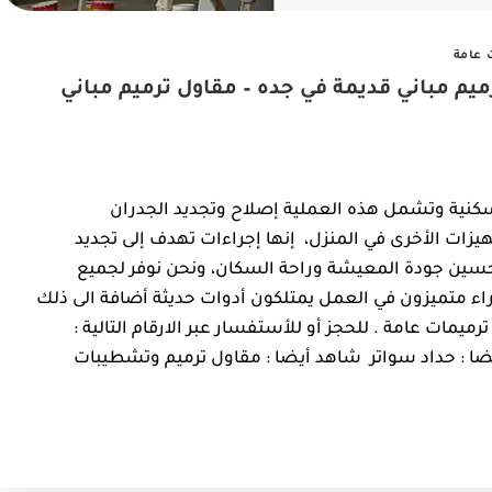
 عامة
ة وترميم منازل جدة ت: 0550025546 ترميم مباني قديمة في جده – مقاول ترميم مباني
لسكنية وتشمل هذه العملية إصلاح وتجديد الجدران
هيزات الأخرى في المنزل، إنها إجراءات تهدف إلى تجديد
تحسين جودة المعيشة وراحة السكان، ونحن نوفر لجميع
راء متميزون في العمل يمتلكون أدوات حديثة أضافة الى ذلك
رميمات عامة . للحجز أو للأستفسار عبر الارقام التالية :
0550 واتساب: 0550025546 شاهد أيضا : حداد سواتر شاهد أيضا : مقاول ترميم وتشطيبات