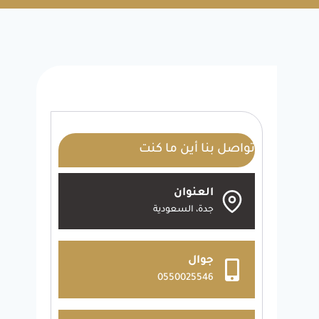
تواصل بنا أين ما كنت
العنوان
جدة، السعودية
جوال
0550025546