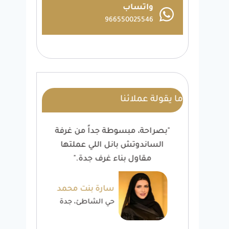
واتساب
966550025546
ما يقولة عملائنا
ائية
"بصراحة، مبسوطة جداً من غرفة
"شغ
ار
الساندوتش بانل اللي عملتها
أن
مقاول بناء غرف جدة."
خالد
سارة بنت محمد
ة
حي الشاطئ، جدة