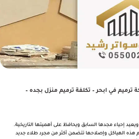
عامة في جدة ت: 0550025546 شركة ترميم في ابحر – تكلفة ترميم منزل بجده –
 ويعيد إحياء مجدها السابق ويحافظ على أهميتها التاريخية.
يم هذه الهياكل وإصلاحها تتضمن أكثر من مجرد طلاء جديد