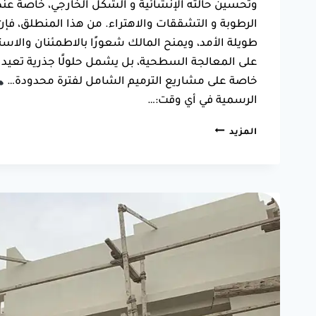
وتحسين حالته الإنشائية و الشكل الخارجي، خاصة عند
الرطوبة و التشققات والاهتراء. من هذا المنطلق، فإ
طويلة الأمد، ويمنح المالك شعورًا بالاطمئنان والاستقر
على المعالجة السطحية، بل يشمل حلولًا جذرية تعيد 
خاصة على مشاريع الترميم الشامل لفترة محدودة…
الرسمية في أي وقت:…
افضل
المزيد
مقاول
ترميم
بجدة
ت:
0550025546
–
ترميم
مباني
جدة
0
(0)