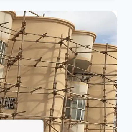
جدة
ت:
0550025546
ترميم
مباني
قديمة
في
جده
–
مقاول
ترميم
مباني
ابحر
–
مقاول
ترميمات
جده
5
(1)