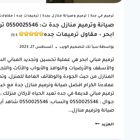
ترميم في جدة
|
ترميم وصيانة منازل بجدة
|
ترميمات جده
|
مقاولات
صيان
ابحر – مقاول ترميمات جده
5 (1)
بواسطة
سبأ تك لتصميم الويب
أغسطس 27, 2023
ترميم مباني ابحر هي عملية تحسين وتجديد المباني ا
والأسقف والأرضيات والنوافذ والأبواب والأثاث والتج
المنازل من حيث الجودة والوظائف العامة للمنزل، و
عملاءنا الكرام افضل صيانة وترميم منازل جدة مع خب
ترميم مباني قديمة في جده تعيد الحياه لأركان منزلك ، ت
جـوال : 025546
صيانة وترميم منازل…
صيانة
المزيد
وترميم
منازل