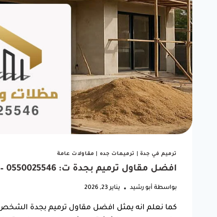
"شغل مظلة سيارتي كان ممتاز.
ربي يبا
أنصح أي أحد يبي يركب مظلة
كانت 
يتعامل معاهم."
الوقت.
ترميم في جدة
|
ترميمات جده
|
مقاولات عامة
ف
افضل مقاول ترميم بجدة ت: 0550025546 – ترميم مباني جدة
خالد بن فهد
بواسطة
أبو رشيد
يناير 23, 2026
حي النسيم، جدة
كما نعلم انه يمثل افضل مقاول ترميم بجدة الشخص 