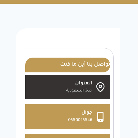
تواصل بنا أين ما كنت
العنوان
جدة، السعودية
جوال
0550025546