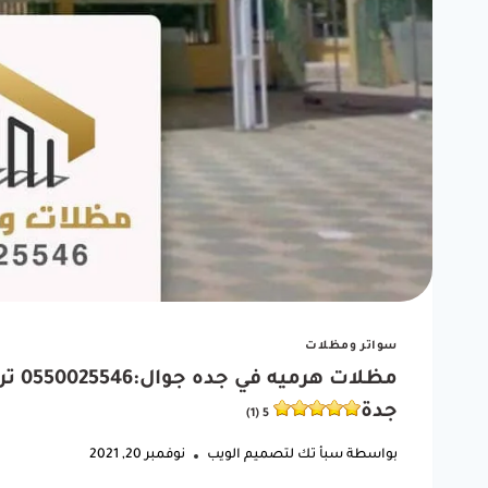
"شغل مظلة سيارتي كان ممتاز.
ربي يبا
أنصح أي أحد يبي يركب مظلة
كانت 
يتعامل معاهم."
الوقت.
سواتر ومظلات
ف
مظلا
خالد بن فهد
جدة
5 (1)
حي النسيم، جدة
بواسطة
سبأ تك لتصميم الويب
نوفمبر 20, 2021