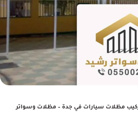
رك فيهم ، خدمات الأصباغ
"أنا مبسوط جداً بالنتيجة النه
رائعة أيضا ملتزمين في
التي قدمها المقاول. الأسع
 كما اتمنى لهم التوفيق
مناسبة والجودة عالية."
ي جميع أعمالهم؟
ت هرميه في جده جوال:0550025546 تركيب مظلات سيارات في جدة – مظلات وسواتر
عبدالعزيز بن 
حي الروضة، جد
أم خالد
الإحساء، الهفوف