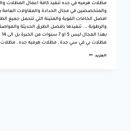
مظلات هرميه في جده تنفيذ كافة اعمال المظلات وال
والمتخصصين في مجال الحدادة والمقاولات العامة ب
افضل الخامات القوية والمتينة التي تتحمل جميع الظ
والرطوبة …. تنفيذها بافضل الطرق الحديثة والمو
به
مظلات بي في سي جدة , مظلات هرميه جده , مظلات
مظلات
المزيد
هرميه
في
جده
جوال:0550025546
تركيب
مظلات
سيارات
في
جدة
–
مظلات
وسواتر