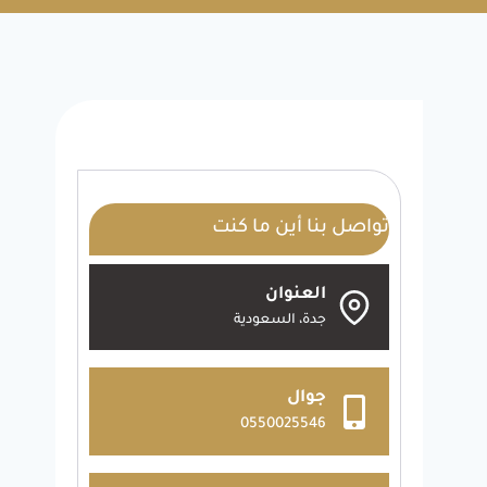
تواصل بنا أين ما كنت
العنوان
جدة، السعودية
جوال
0550025546