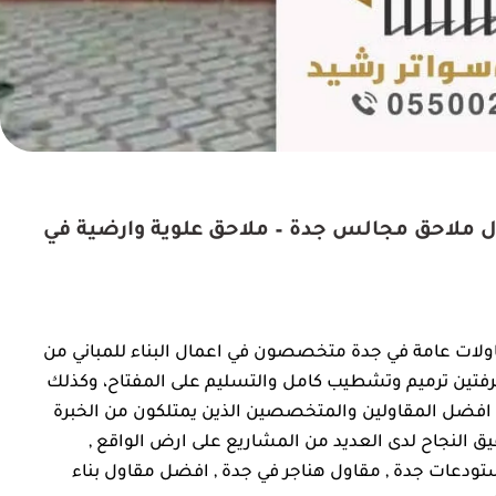
حق في جدة جوال:0550025546 مقاول ملاحق مجالس جدة – ملاحق علوية وارضية في
ولات عامة في جدة متخصصون في اعمال البناء للمباني من
رفتين ترميم وتشطيب كامل والتسليم على المفتاح، وكذلك
ذها افضل المقاولين والمتخصصين الذين يمتلكون من الخبرة
بداع والتميز وتحقيق النجاح لدى العديد من المشاريع على ارض الواقع ,
تودعات جدة , مقاول هناجر في جدة , افضل مقاول بناء