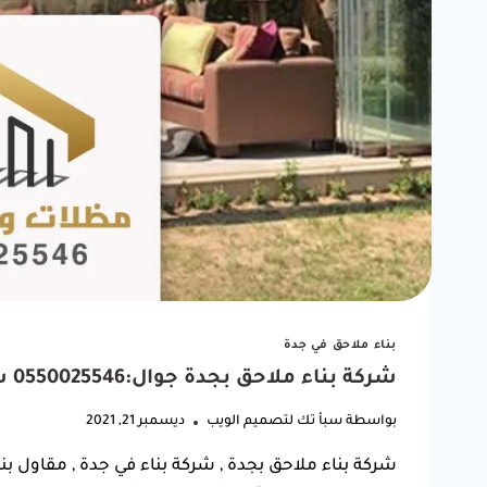
"شغل مظلة سيارتي كان ممتاز.
ربي يبا
أنصح أي أحد يبي يركب مظلة
كانت 
يتعامل معاهم."
الوقت.
بناء ملاحق في جدة
ف
شركة بناء ملاحق بجدة جوال:0550025546 شركة بناء وتشطيب ملاحق في جدة
خالد بن فهد
بواسطة
سبأ تك لتصميم الويب
ديسمبر 21, 2021
حي النسيم، جدة
شركة بناء ملاحق بجدة , شركة بناء في جدة , مقاول بنا