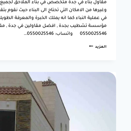
مقاول بناء في جدة متخصص في بناء الملاحق لجميع 
وغيرها من الامكان التي تحتاج الى البناء حيث نقوم 
في عملية النباء كما انه يملك الخبرة والمعرفة الطويل
مؤسسة تشطيب بجدة , افضل مقاولين في جدة , مقاو
0550025546 واتساب: 0550025546…
شركة
المزيد
بناء
ملاحق
بجدة
جوال:0550025546
شركة
بناء
وتشطيب
ملاحق
في
جدة
5
(1)