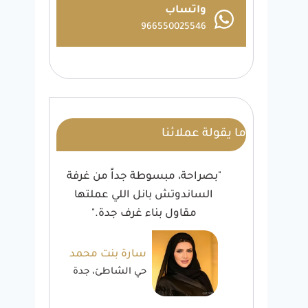
واتساب
966550025546
ما يقولة عملائنا
ائية
"بصراحة، مبسوطة جداً من غرفة
"شغ
ار
الساندوتش بانل اللي عملتها
أن
مقاول بناء غرف جدة."
خالد
سارة بنت محمد
ة
حي الشاطئ، جدة