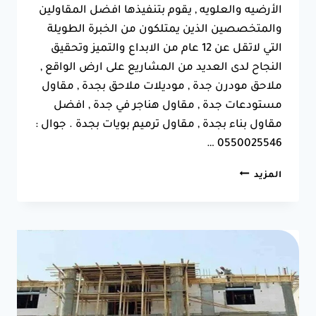
الأرضيه والعلويه , يقوم بتنفيذها افضل المقاولين
والمتخصصين الذين يمتلكون من الخبرة الطويلة
التي لاتقل عن 12 عام من الابداع والتميز وتحقيق
النجاح لدى العديد من المشاريع على ارض الواقع ,
ملاحق مودرن جدة , موديلات ملاحق بجدة , مقاول
مستودعات جدة , مقاول هناجر في جدة , افضل
مقاول بناء بجدة , مقاول ترميم بويات بجدة . جوال :
0550025546 …
بناء
المزيد
ملاحق
في
جدة
جوال:0550025546
مقاول
ملاحق
مجالس
جدة
–