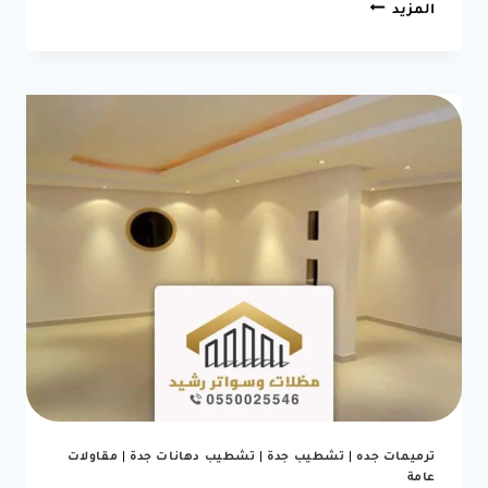
مقاول
المزيد
ترميم
مباني
جدة
جوال:0550025546
مقاولات
عامة
بجدة
|
بناء
ملاحق
عزل
اسطح
ترميم
وتشطيب
في
جدة
3
(4)
ترميمات جده
|
تشطيب جدة
|
تشطيب دهانات جدة
|
مقاولات
عامة