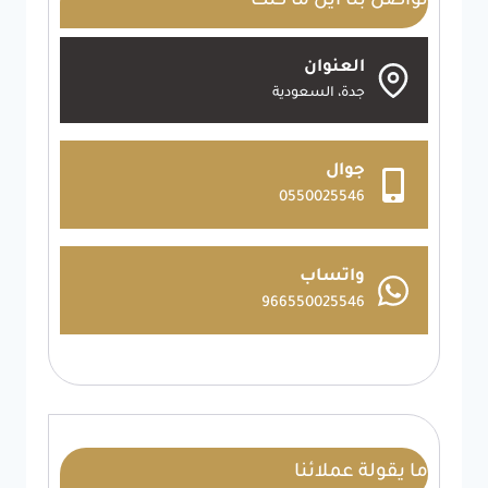
تواصل بنا أين ما كنت
العنوان
جدة، السعودية
جوال
0550025546
واتساب
966550025546
ما يقولة عملائنا