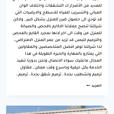
للعديد من الأضرار ك التشققات واختلاف الوان
المباني والتسريب للمياه للاسطح والارضيات التي
قد تودي الى حصول ضرر للمنزل بشكل كبير , ولاكن
شركتنا تنصح عملائنا الاكارم بافحص والصيانة
للمنزل من وقت الى اخر لانها بمجرد القايم بالفحص
والترميم للبمنى قد تزيد من عمر المنزل الافتراضي ,
لذا شركتنا توفر افضل المتخصصين والمقاولين
التي يمتازو بالمهارة والخبرة الطويلة في هذا
المجال ماعليك سواء الاتصال ونحن بدورنا تنفيذ
الخدمة بكل حرفية وباسرع وقت ممكن , مقاول
ترميم وتشطيب بجدة , ترميم شقق بجدة , ترميم…
ترميم
المزيد
منازل
في
جدة
جوال:0550025546
مقاول