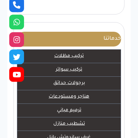
خدماتنا
تركيب مظلات
تركيب سواتر
برجولات حدائق
هناجر ومستودعات
ترميم مباني
تشطيب منازل
غرف ساندوتش بانل