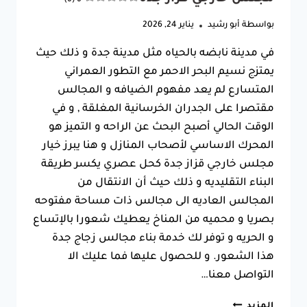
بواسطة
أبو رشيد
يناير 24, 2026
في مدينة نابضه بالحياه مثل مدينة جدة و ذلك حيث
يمتزج نسيم البحر الاحمر مع التطور العمراني
المتسارع لم يعد مفهوم الضيافه و المجالس
مقتصرا على الجدران الخرسانية المغلقة , و في
الوقت الحالي أصبح البحث عن الراحه و التميز هو
المحرك الاساسي لأصحاب المنازل و هنا يبرز خيار
مجلس خارجي قزاز جدة كحل عصري يكسر طريقة
البناء التقليديه و ذلك حيث أن الانتقال من
المجالس العاديه الى مجالس ذات مساحة مفتوحه
بصريا و محميه من المناخ يعطيك شعورا بالإتساع
و الحريه و توفر لك خدمة بناء مجالس زجاج جدة
هذا الشعور. و للحصول عليها فما عليك الا
التواصل معنا…
بناء
المزيد